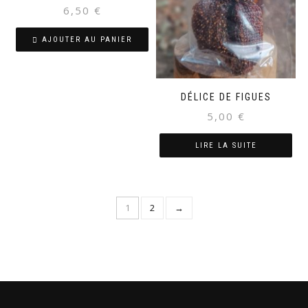
6,50
€
AJOUTER AU PANIER
DÉLICE DE FIGUES
5,00
€
LIRE LA SUITE
1
2
→