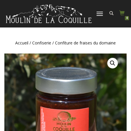
DÉPLIER
0
LA
NAVIGATION
Accueil
/
Confiserie
/ Confiture de fraises du domaine