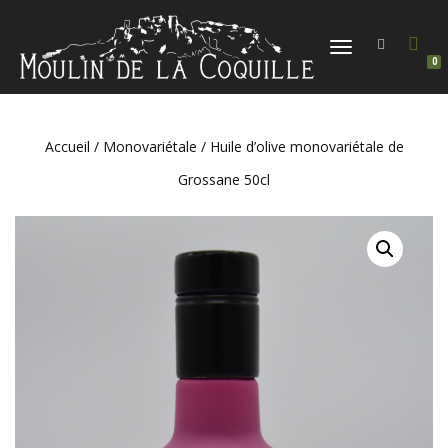
DÉPLIER
0
LA
NAVIGATION
Accueil
/
Monovariétale
/ Huile d’olive monovariétale de
Grossane 50cl