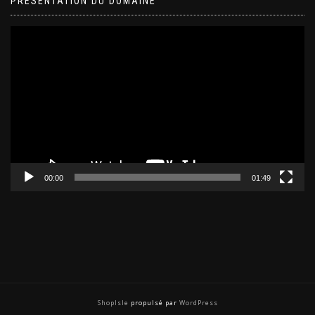
PRÉSENTATION DU DOMAINE
Lecteur
vidéo
00:00
01:49
ShopIsle
propulsé par
WordPress