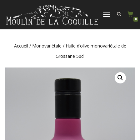
DÉPLIER
0
LA
NAVIGATION
Accueil
/
Monovariétale
/ Huile d’olive monovariétale de
Grossane 50cl