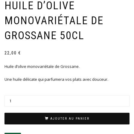
HUILE D’OLIVE
MONOVARIÉTALE DE
GROSSANE 50CL
22,00
€
Huile d’olive monovariétale de Grossane.
Une huile délicate qui parfumera vos plats avec douceur.
AJOUTER AU PANIER